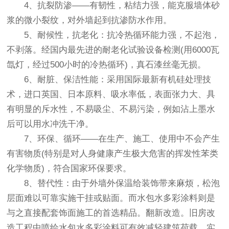
4、抗裂防渗——有韧性，粘结力强，能克服墙体砂
浆的微小裂纹，对外墙起到抗渗防水作用。
5、耐候性，抗老化：抗冷热循环能力强，不起泡，
不剥落。经国内最先进的耐老化试验设备检测(用6000瓦
氙灯，经过500小时的冷热循环)，真石漆丝毫无损。
6、耐脏、保洁性能：采用国际最新有机硅处理技
术，进口英国、日本原料、吸水率低，表面张力大、具
有明显的斥水性，不易吸尘、不易污染，例如沾上墨水
后可以用水冲洗干净。
7、环保、循环——在生产、施工、使用中不会产生
有害物质(特别是对人身健康产生极大危害的挥发性苯类
化学物质)，符合国家环保要求。
8、替代性：由于外墙外保温给装饰带来麻烦，松泡
层面难以可靠实施干挂或贴面。而水包水多彩涂料则是
与之直接配套饰面施工的首选精品。翻新改造。旧房改
造工程中喷绘水包水多彩涂料可有效减轻建筑荷载、实