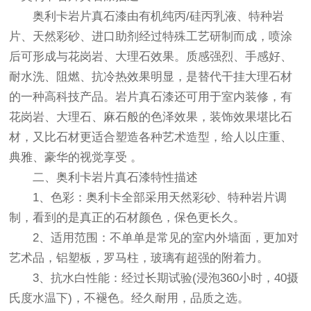
奥利卡
岩片真石漆由有机纯丙/硅丙乳液、特种岩
片、天然彩砂、进口助剂经过特殊工艺研制而成，喷涂
后可形成与花岗岩、大理石效果。质感强烈、手感好、
耐水洗、阻燃、抗冷热效果明显，是替代干挂大理石材
的一种高科技产品。岩片
真石漆
还可用于室内装修，有
花岗岩、大理石、麻石般的色泽效果，装饰效果堪比石
材，又比石材更适合塑造各种艺术造型，给人以庄重、
典雅、豪华的视觉享受 。
二、
奥利卡
岩片真石漆特性描述
1、
色彩
：奥利卡全部采用天然彩砂、特种岩片调
制，看到的是真正的石材颜色，保色更长久。
2、适用范围：不单单是常见的室内外墙面，更加对
艺术品，铝塑板，罗马柱，玻璃有超强的附着力。
3、抗水白性能：经过长期试验(浸泡360小时，40摄
氏度水温下)，不褪色。经久耐用，品质之选。