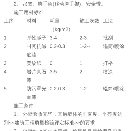
2、 吊篮、脚手架(移动脚手架)、安全带。
施工用材标准
工序
材料
耗量
施工次数
工法
（kg/m2）
1
弹性腻子
3-4
2-3
批刮
2
封闭抗碱
0.2-0.3
1-2--
辊筒/喷涂
底漆
3
美纹纸
0
1
打格
4
岩片真石
3-5
2
喷涂
漆
5
防污罩光
0.2-0.3
1-2
辊筒/喷涂
面漆
施工条件
1、 外墙验收完毕，基层墙体的垂直度、平整度达
到<<建筑工程质量检验评定标准>>的要求.