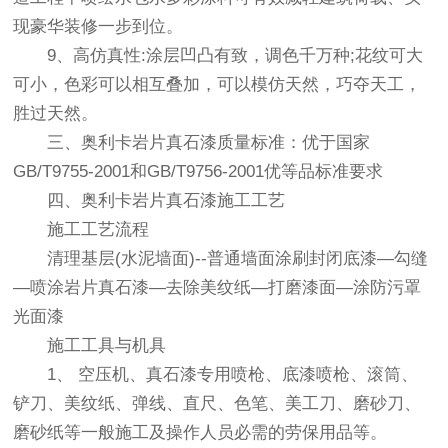
现豪华装修一步到位。
9、高仿真性:涂层凹凸有致，调色千万种;花纹可大
可小，
色彩
可以相互叠加，可以模仿天然，巧夺天工，
胜过天然。
三、奥利卡岩片真石漆质量标准：优于国家
GB/T9755-2001和GB/T9756-2001优等品标准要求
四、奥利卡岩片真石漆施工工艺
施工工艺流程
清理基层(水泥墙面)--普通墙面涂刷封闭底漆—勾缝
—喷涂岩片真石漆—去除美纹纸—打磨漆面—涂防污罩
光面漆
施工工具与机具
1、 空压机、真石漆专用喷枪、底漆喷枪、滚筒、
铲刀、美纹纸、弹线、直尺、色笔、美工刀、磨砂刀、
磨砂纸等一般施工及操作人员必需的劳保用品等。