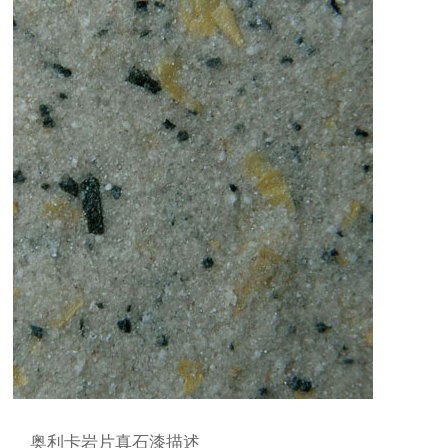
奥利卡
岩片真石漆描述